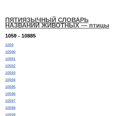
ПЯТИЯЗЫЧНЫЙ СЛОВАРЬ
НАЗВАНИЙ ЖИВОТНЫХ — птицы
1059 - 10885
1059
10590
10591
10592
10593
10594
10595
10596
10597
10598
10599